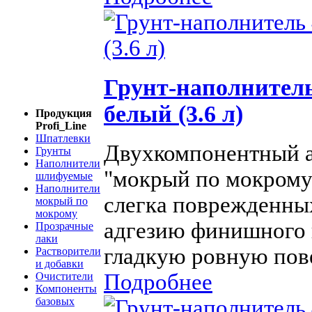
Грунт-наполнитель
белый (3.6 л)
Продукция
Profi_Line
Шпатлевки
Двухкомпонентный а
Грунты
Наполнители
"мокрый по мокрому"
шлифуемые
Наполнители
слегка поврежденны
мокрый по
мокрому
адгезию финишного 
Прозрачные
лаки
гладкую ровную пове
Растворители
и добавки
Подробнее
Очистители
Компоненты
базовых