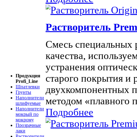
Растворитель Premi
Смесь специальных 
качества, используе
устранения оптическ
старого покрытия и
Продукция
Profi_Line
двухкомпонентных п
Шпатлевки
Грунты
Наполнители
методом «плавного п
шлифуемые
Наполнители
Подробнее
мокрый по
мокрому
Прозрачные
лаки
Растворители